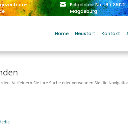
egezentrum-

Felgeleber Str. 16
/ 39122
de
Magdeburg
Home
Neustart
Kontakt
unden
rden. Verfeinern Sie Ihre Suche oder verwenden Sie die Navigatio
Media